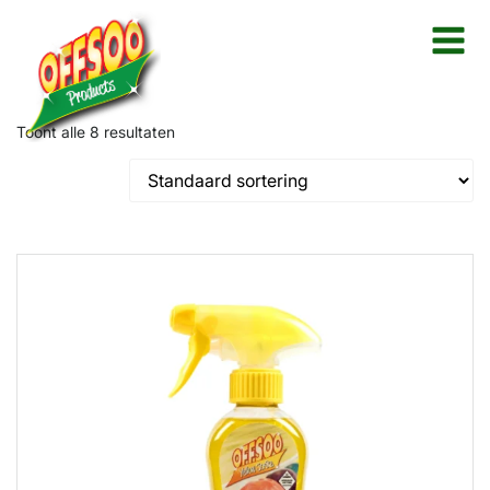
Naar
de
inhoud
springen
Toont alle 8 resultaten